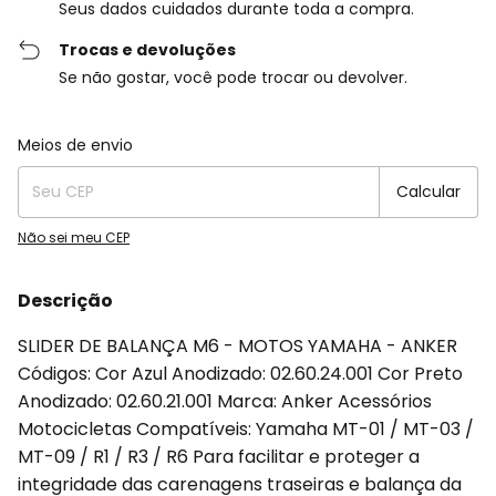
Seus dados cuidados durante toda a compra.
Trocas e devoluções
Se não gostar, você pode trocar ou devolver.
Entregas para o CEP:
Alterar CEP
Meios de envio
Calcular
Não sei meu CEP
Descrição
SLIDER DE BALANÇA M6 - MOTOS YAMAHA - ANKER
Códigos: Cor Azul Anodizado: 02.60.24.001 Cor Preto
Anodizado: 02.60.21.001 Marca: Anker Acessórios
Motocicletas Compatíveis: Yamaha MT-01 / MT-03 /
MT-09 / R1 / R3 / R6 Para facilitar e proteger a
integridade das carenagens traseiras e balança da