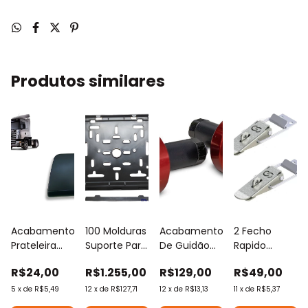
Produtos similares
o
Acabamento
100 Molduras
Acabamento
2 Fecho
Prateleira
Suporte Para
De Guidão
Rapido
Scani S4
Placa De
Universal -
Trinco Para
R$24,00
R$1.255,00
R$129,00
R$49,00
Lado
Moto -
Anker Preto /
Caixas,
Esquerdo
Modelo
Vermelho
Maletas,
5
x
de
R$5,49
12
x
de
R$127,71
12
x
de
R$13,13
11
x
de
R$5,37
Motorista
Mercosul
Baús