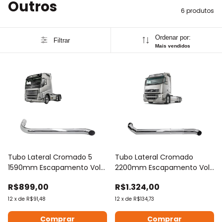
Outros
6 produtos
Ordenar por:
Filtrar
Mais vendidos
Tubo Lateral Cromado 5
Tubo Lateral Cromado
1590mm Escapamento Volv
2200mm Escapamento Volv
Fh 2023 Le
Fh Até 2014 Le
R$899,00
R$1.324,00
12
x
de
R$91,48
12
x
de
R$134,73