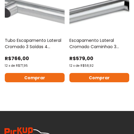
Tubo Escapamento Lateral
Escapamento Lateral
Cromado 3 Saídas 4
Cromado Caminhao 3
1270mm
Saidas 4 polegadas x
R$766,00
R$579,00
1200mm
12
x
de
R$77,95
12
x
de
R$58,92