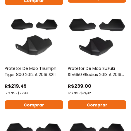
Comprar
Protetor De Mão Triumph
Protetor De Mão Suzuki
Tiger 800 2012 A 2019 S211
Sfv650 Gladius 2013 A 2016
2017 2018
R$219,45
R$239,00
12
x
de
R$22,33
12
x
de
R$24,32