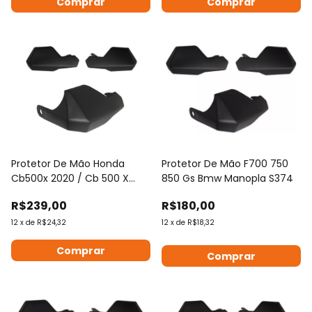
Protetor De Mão Honda
Protetor De Mão F700 750
Cb500x 2020 / Cb 500 X
850 Gs Bmw Manopla S374
2020
R$239,00
R$180,00
12
x
de
R$24,32
12
x
de
R$18,32