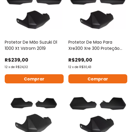
Protetor De Mão Suzuki Dl
Protetor De Mao Para
1000 Xt Vstrom 2019
Xre300 Xre 300 Proteção
Punho Todos
R$239,00
R$299,00
12
x
de
R$24,32
12
x
de
R$30,43