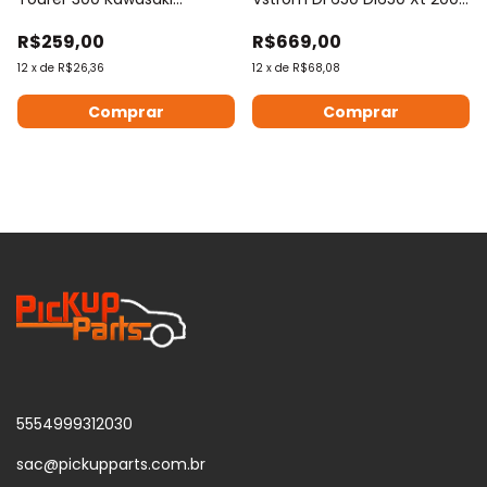
Protetor Manopla
A 2
R$259,00
R$669,00
12
x
de
R$26,36
12
x
de
R$68,08
5554999312030
sac@pickupparts.com.br