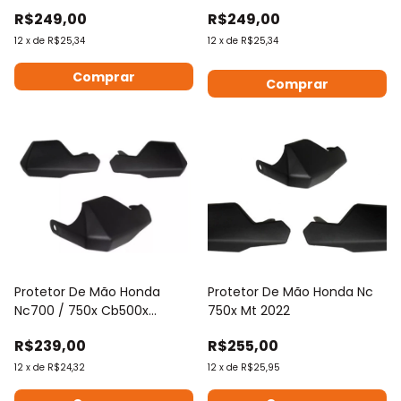
2018 2019
R$249,00
R$249,00
12
x
de
R$25,34
12
x
de
R$25,34
Protetor De Mão Honda
Protetor De Mão Honda Nc
Nc700 / 750x Cb500x
750x Mt 2022
Cb500x 2012 A 2016
R$239,00
R$255,00
12
x
de
R$24,32
12
x
de
R$25,95