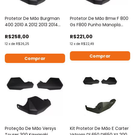
Protetor De Mão Burgman
Protetor De Mão Bmw F 800
400 2010 A 2012 2013 2014
Gs F800 Punho Manopla
2015 2016
2013 A 2018
R$258,00
R$221,00
12
x
de
R$26,25
12
x
de
R$22,49
Proteção De Mão Versys
Kit Protetor De Mão E Carter
Tourer 300 Kawasaki
Vstrom Dl 650 Dl650 Xt 2007