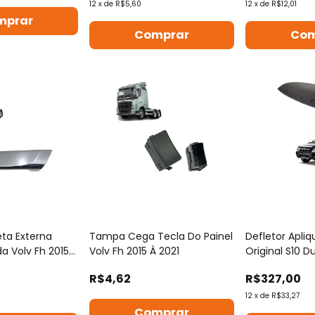
12
x
de
R$5,60
12
x
de
R$12,01
ta Externa
Tampa Cega Tecla Do Painel
Defletor Apli
a Volv Fh 2015
Volv Fh 2015 À 2021
Original S10 D
2011
R$4,62
R$327,00
12
x
de
R$33,27