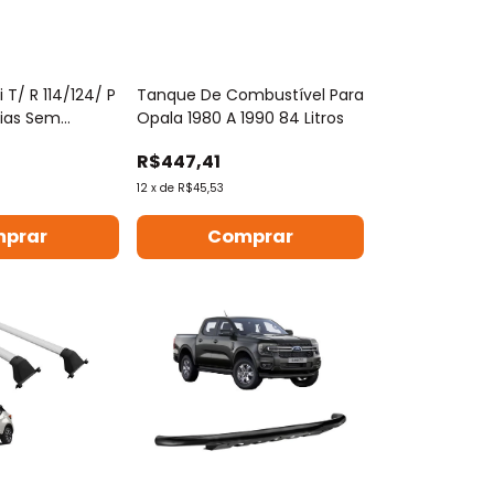
 T/ R 114/124/ P
Tanque De Combustível Para
rias Sem
Opala 1980 A 1990 84 Litros
R$447,41
12
x
de
R$45,53