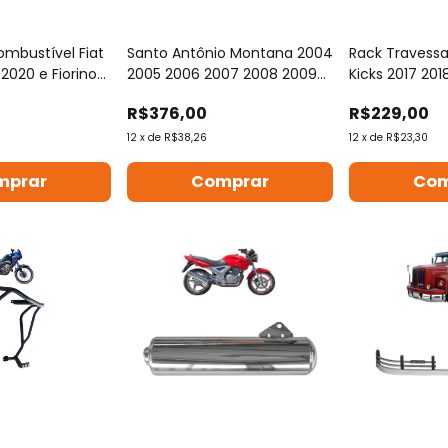
mbustível Fiat
Santo Antônio Montana 2004
Rack Travessa
 2020 e Fiorino
2005 2006 2007 2008 2009
Kicks 2017 201
2010
R$376,00
R$229,00
12
x
de
R$38,26
12
x
de
R$23,30