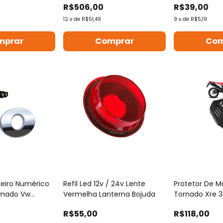
R$506,00
R$39,00
12
x
de
R$51,49
9
x
de
R$5,19
eiro Numérico
Refil Led 12v / 24v Lente
Protetor De M
omado Vw
Vermelha Lanterna Bojuda
Tornado Xre 3
R$55,00
R$118,00