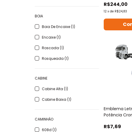
R$244,00
12
x
de
R$24,83
BOIA
Boia De Encaixe (1)
Encaixe (1)
Roscada (1)
Rosqueada (1)
CABINE
Cabine Alta (1)
Cabine Baixa (1)
Emblema Letr
Potência Cr
CAMINHÂO
Constellation
R$7,69
608d (1)