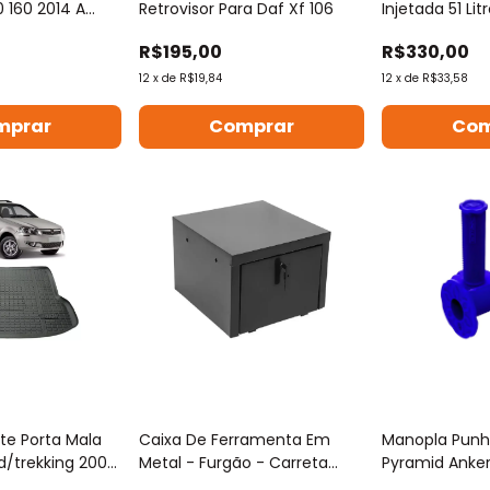
0 160 2014 A
Retrovisor Para Daf Xf 106
Injetada 51 Li
R$195,00
R$330,00
12
x
de
R$19,84
12
x
de
R$33,58
te Porta Mala
Caixa De Ferramenta Em
Manopla Punh
d/trekking 2008
Metal - Furgão - Carreta
Pyramid Anker
300x500x500