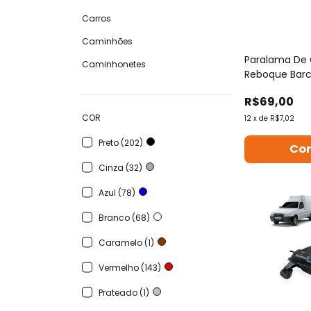
Carros
Caminhões
Paralama De 
Caminhonetes
Reboque Barc
R$69,00
COR
12
x
de
R$7,02
Preto (202)
Cinza (32)
Azul (78)
Branco (68)
Caramelo (1)
Vermelho (143)
Prateado (1)