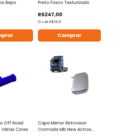
tros Bepo
Preto Fosco Texturizado
R$247,00
12
x
de
R$25,13
o Off Road
Capa Menor Retrovisor
 Várias Cores
Cromada Mb New Actros
Após 2020