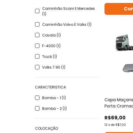
Caminhão Scani E Mercedes
(1)
Caminhão Volvo E Volks (1)
Cavalo (1)
F-4000 (1)
Truck (1)
Volks 7.90 (1)
CARACTERISTICA
Bomba - 1 (1)
Capa Maçane
Porta Cromad
Bomba - 2 (1)
Em Diante
R$69,00
12
x
de
R$7,02
COLOCAÇÃO