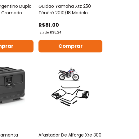
rgentino Duplo
Guidão Yamaha Xtz 250
po Cromado
Ténéré 2010/18 Modelo
Original Prata
R$81,00
12
x
de
R$8,24
rramenta
Afastador De Alforge Xre 300