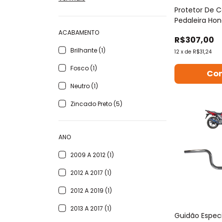
Protetor De 
Pedaleira Ho
2024 2025
ACABAMENTO
R$307,00
Brilhante (1)
12
x
de
R$31,24
Fosco (1)
Neutro (1)
Zincado Preto (5)
ANO
2009 A 2012 (1)
2012 A 2017 (1)
2012 A 2019 (1)
2013 A 2017 (1)
Guidão Especi