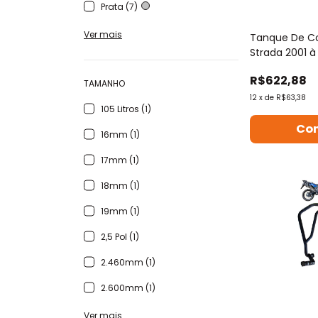
Prata (7)
Ver mais
Tanque De Co
Strada 2001 à
2012 A 2021
R$622,88
TAMANHO
12
x
de
R$63,38
105 Litros (1)
16mm (1)
17mm (1)
18mm (1)
19mm (1)
2,5 Pol (1)
2.460mm (1)
2.600mm (1)
Ver mais