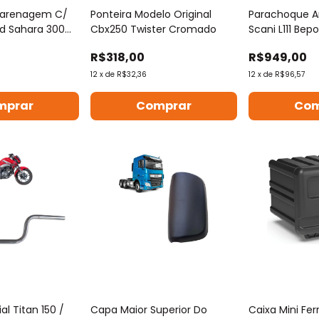
Carenagem C/
Ponteira Modelo Original
Parachoque A
nd Sahara 300
Cbx250 Twister Cromado
Scani L111 Be
R$318,00
R$949,00
12
x
de
R$32,36
12
x
de
R$96,57
al Titan 150 /
Capa Maior Superior Do
Caixa Mini Fe