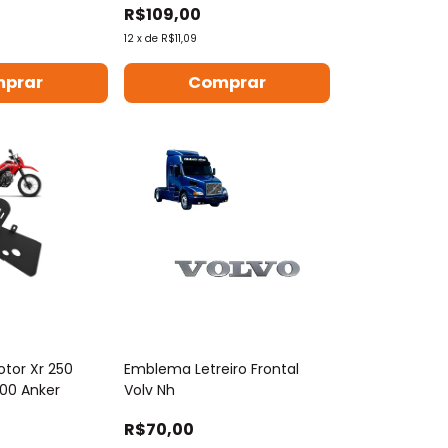
R$109,00
12
x
de
R$11,09
otor Xr 250
Emblema Letreiro Frontal
00 Anker
Volv Nh
R$70,00