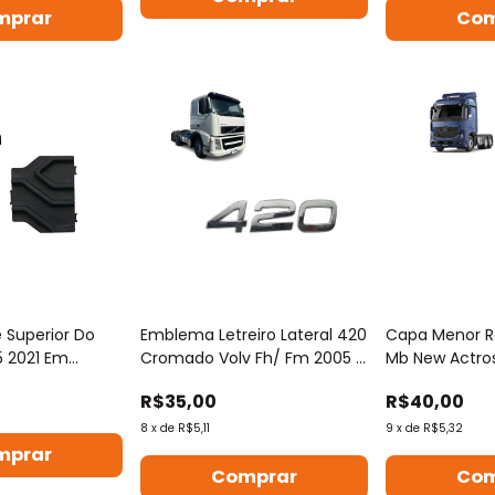
Superior Do
Emblema Letreiro Lateral 420
Capa Menor Re
5 2021 Em
Cromado Volv Fh/ Fm 2005 A
Mb New Actro
2010
R$35,00
R$40,00
8
x
de
R$5,11
9
x
de
R$5,32