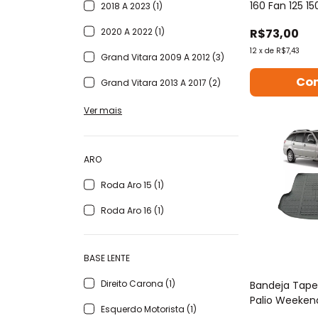
160 Fan 125 15
2018 A 2023 (1)
2024
2020 A 2022 (1)
R$73,00
12
x
de
R$7,43
Grand Vitara 2009 A 2012 (3)
Grand Vitara 2013 A 2017 (2)
Ver mais
ARO
Roda Aro 15 (1)
Roda Aro 16 (1)
BASE LENTE
Direito Carona (1)
Bandeja Tape
Palio Weeken
Esquerdo Motorista (1)
A 2018