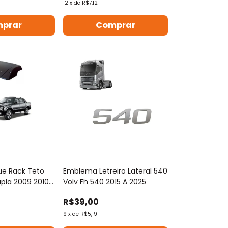
12
x
de
R$7,12
que Rack Teto
Emblema Letreiro Lateral 540
upla 2009 2010
Volv Fh 540 2015 A 2025
R$39,00
9
x
de
R$5,19