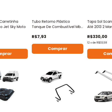
Carretinha
Tubo Retorno Plástico
Tapa Sol Scani
o Jet Sky Moto
Tanque De Combustível Mb
Até 2013 2 Ma
Atron / Axor
Suporte
R$7,93
R$330,00
12
x
de
R$33,58