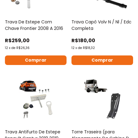
Trava De Estepe Com
Trava Capô Volv N / Nl / Edc
Chave Frontier 2008 A 2016
Completa
R$259,00
R$180,00
12
x
de
R$26,36
12
x
de
R$18,32
Trava Antifurto De Estepe
Torre Traseira (para