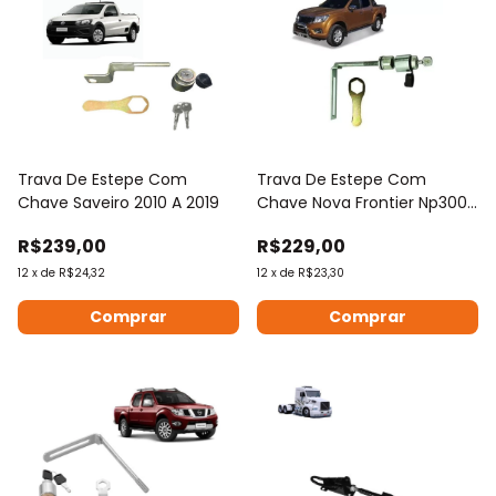
Trava De Estepe Com
Trava De Estepe Com
Chave Saveiro 2010 A 2019
Chave Nova Frontier Np300
2017 A 2019
R$239,00
R$229,00
12
x
de
R$24,32
12
x
de
R$23,30