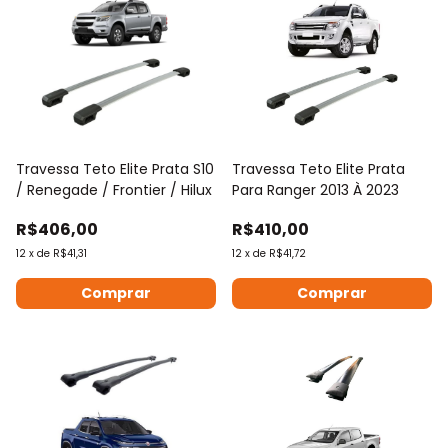
Travessa Teto Elite Prata S10
Travessa Teto Elite Prata
/ Renegade / Frontier / Hilux
Para Ranger 2013 À 2023
R$406,00
R$410,00
12
x
de
R$41,31
12
x
de
R$41,72