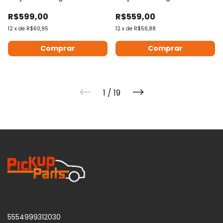
2021 2022
2019
R$599,00
R$559,00
12
x
de
R$60,95
12
x
de
R$56,88
1
/
19
5554999312030