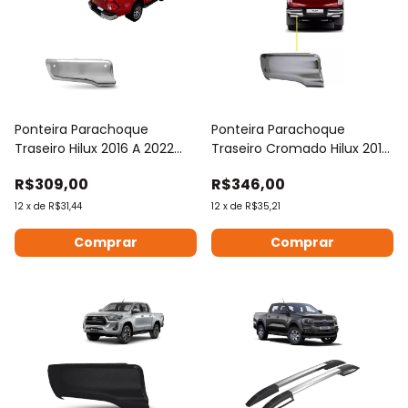
Ponteira Parachoque
Ponteira Parachoque
Traseiro Hilux 2016 A 2022
Traseiro Cromado Hilux 2016
Com Furo Sens
A 2020
R$309,00
R$346,00
12
x
de
R$31,44
12
x
de
R$35,21
Comprar
Comprar