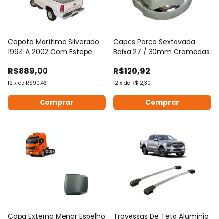
Capota Marítima Silverado
Capas Porca Sextavada
1994 A 2002 Com Estepe
Baixa 27 / 30mm Cromadas
R$889,00
R$120,92
12
x
de
R$90,46
12
x
de
R$12,30
Comprar
Comprar
Capa Externa Menor Espelho
Travessas De Teto Alumínio