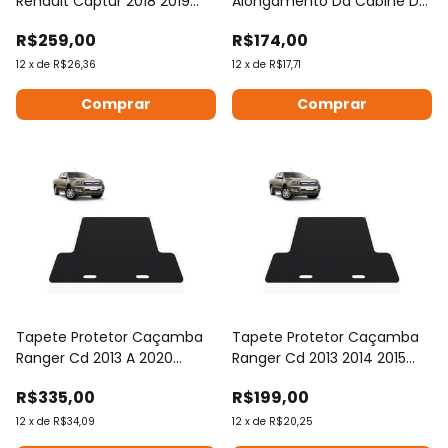
Renault Captur 2018 2019
Alongamento Da Cabine Da
2020
Caminhonete)
R$259,00
R$174,00
12
x
de
R$26,36
12
x
de
R$17,71
Tapete Protetor Caçamba
Tapete Protetor Caçamba
Ranger Cd 2013 A 2020
Ranger Cd 2013 2014 2015
Limited
2016 2017 2018 2019 2020
R$335,00
R$199,00
Rígido
12
x
de
R$34,09
12
x
de
R$20,25