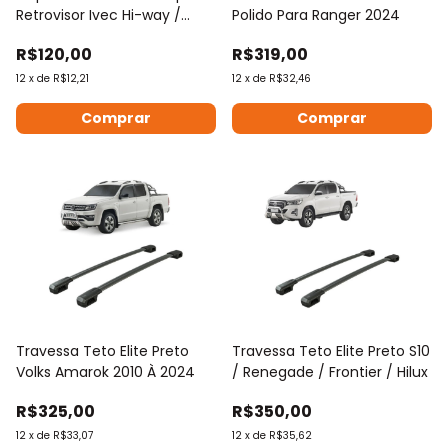
Retrovisor Ivec Hi-way /
Polido Para Ranger 2024
Tector
R$120,00
R$319,00
12
x
de
R$12,21
12
x
de
R$32,46
Comprar
Travessa Teto Elite Preto
Travessa Teto Elite Preto S10
Volks Amarok 2010 À 2024
/ Renegade / Frontier / Hilux
R$325,00
R$350,00
12
x
de
R$33,07
12
x
de
R$35,62