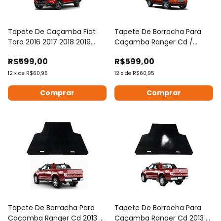
Tapete De Caçamba Fiat
Tapete De Borracha Para
Toro 2016 2017 2018 2019
Caçamba Ranger Cd /
2020 2021 2022 2023 2024
Raptor 2024 2025 2026 2027
R$599,00
R$599,00
2025 2026
12
x
de
R$60,95
12
x
de
R$60,95
Tapete De Borracha Para
Tapete De Borracha Para
Caçamba Ranger Cd 2013 A
Caçamba Ranger Cd 2013 A