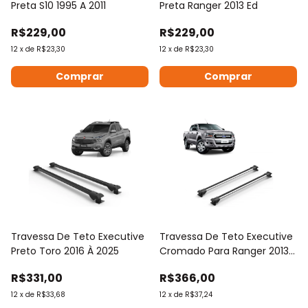
Preta S10 1995 A 2011
Preta Ranger 2013 Ed
R$229,00
R$229,00
12
x
de
R$23,30
12
x
de
R$23,30
Travessa De Teto Executive
Travessa De Teto Executive
Preto Toro 2016 À 2025
Cromado Para Ranger 2013
À 2023
R$331,00
R$366,00
12
x
de
R$33,68
12
x
de
R$37,24