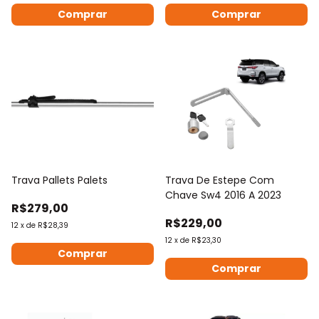
Trava Pallets Palets
Trava De Estepe Com
Chave Sw4 2016 A 2023
R$279,00
R$229,00
12
x
de
R$28,39
12
x
de
R$23,30