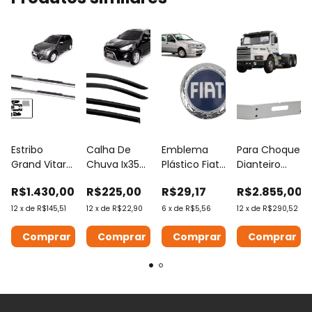
Estribo
Calha De
Emblema
Para Choque
Grand Vitara
Chuva Ix35
Plástico Fiat
Dianteiro
Oblongo
2010 Em
Palio / Brava
Metal
R$1.430,00
R$225,00
R$29,17
R$2.855,00
Cromado
Diante 4
/ Marea
Pintado Sc T
2009 A 2017
Portas
2002 Acima
112 / 142
12
x
de
R$145,51
12
x
de
R$22,90
6
x
de
R$5,56
12
x
de
R$290,52