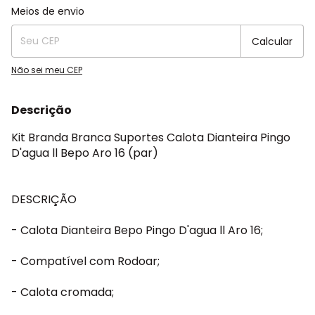
Entregas para o CEP:
Alterar CEP
Meios de envio
Calcular
Não sei meu CEP
Descrição
Kit Branda Branca Suportes Calota Dianteira Pingo
D'agua ll Bepo Aro 16 (par)
DESCRIÇÃO
- Calota Dianteira Bepo Pingo D'agua ll Aro 16;
- Compatível com Rodoar;
- Calota cromada;