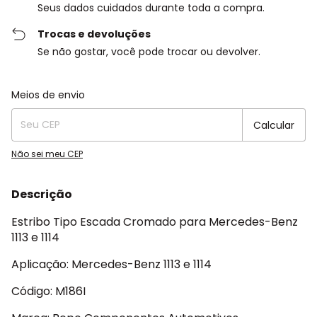
Seus dados cuidados durante toda a compra.
Trocas e devoluções
Se não gostar, você pode trocar ou devolver.
Entregas para o CEP:
Alterar CEP
Meios de envio
Calcular
Não sei meu CEP
Descrição
Estribo Tipo Escada Cromado para Mercedes-Benz
1113 e 1114
Aplicação: Mercedes-Benz 1113 e 1114
Código: M186I