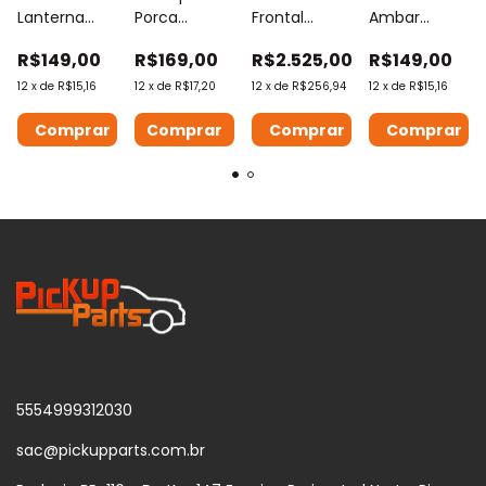
Lanterna
Porca
Frontal
Ambar
Sinaleira
Cromada
Plástica
Lateral
R$149,00
R$169,00
R$2.525,00
R$149,00
Traseira
Americana
Mercedes
Caminhão
Carreta
Para
Atron 1419 /
Carreta Bau
12
x
de
R$15,16
12
x
de
R$17,20
12
x
de
R$256,94
12
x
de
R$15,16
Randon Sem
Caminhão
1635 / 2324
3 Led
Comprar
Aba
5554999312030
sac@pickupparts.com.br