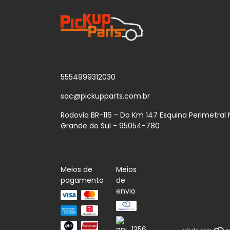
5554999312030
sac@pickupparts.com.br
Rodovia BR-116 - Do Km 147 Esquina Perimetral N
Grande do Sul - 95054-780
Meios de
Meios
pagamento
de
envio