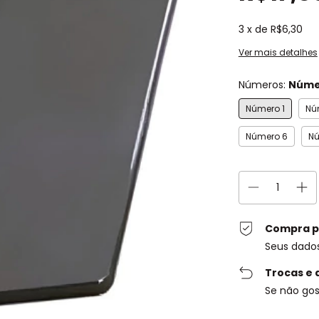
3
x de
R$6,30
Ver mais detalhes
Números:
Núme
Número 1
Nú
Número 6
Nú
Compra p
Seus dado
Trocas e 
Se não gos