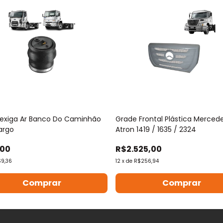
Bexiga Ar Banco Do Caminhão
Grade Frontal Plástica Merced
argo
Atron 1419 / 1635 / 2324
,00
R$2.525,00
9,36
12
x
de
R$256,94