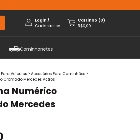
Login
/
Carrinho
(
0
)
Cadastre-se
R$0,00
Caminhonetes
 Para Veículos
>
Acessórios Para Caminhões
>
o Cromado Mercedes Actros
a Numérico
o Mercedes
0