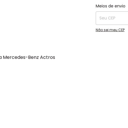
Entregas para o C
Meios de envio
Não sei meu CEP
a Mercedes-Benz Actros