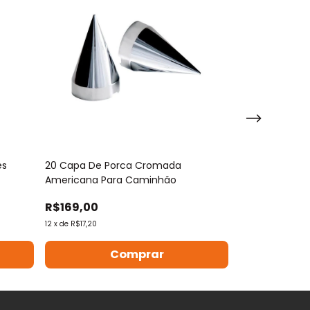
es
20 Capa De Porca Cromada
Kit 5 Lanterna
Americana Para Caminhão
Vermelho Supo
R$169,00
R$299,00
12
x
de
R$17,20
12
x
de
R$30,43
Comprar