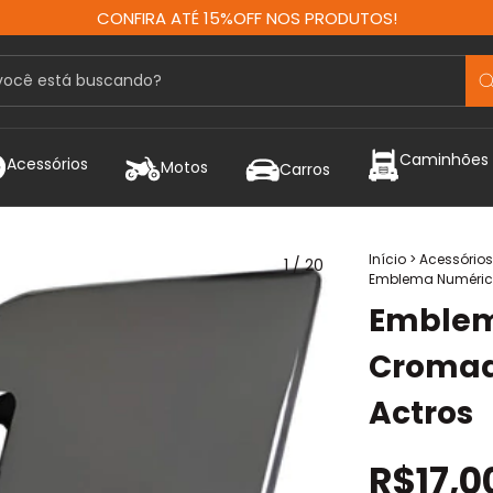
CONFIRA ATÉ 15%OFF NOS PRODUTOS!
Caminhões
Acessórios
Motos
Carros
Início
>
Acessórios
1
/
20
Emblema Numéric
Emblem
Cromad
Actros
R$17,0