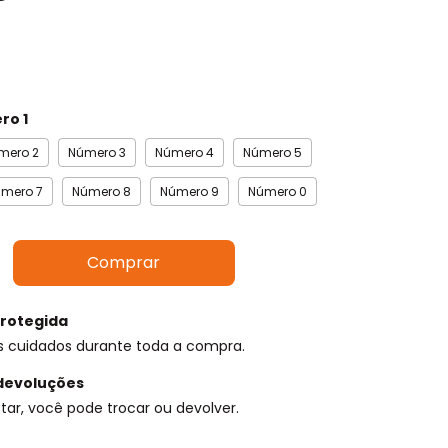
ro 1
mero 2
Número 3
Número 4
Número 5
mero 7
Número 8
Número 9
Número 0
rotegida
s cuidados durante toda a compra.
devoluções
tar, você pode trocar ou devolver.