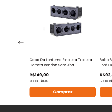
eral Caminhão
Caixa Da Lanterna Sinaleira Traseira
Bolsa 
Carreta Randon Sem Aba
Ford C
R$149,00
R$92
12
x
de
R$15,16
12
x
de
R$