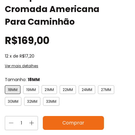
Cromada Americana
Para Caminhão
R$169,00
12
x de
R$17,20
Ver mais detalhes
Tamanho:
18MM
18MM
19MM
21MM
22MM
24MM
27MM
30MM
32MM
33MM