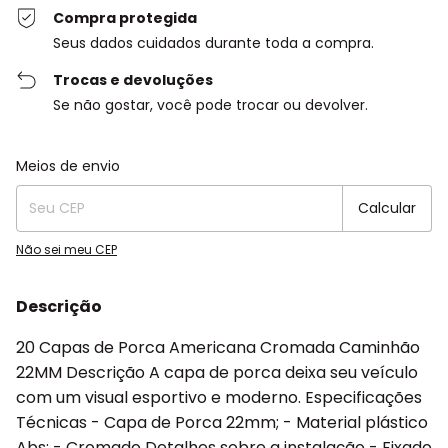
Compra protegida
Seus dados cuidados durante toda a compra.
Trocas e devoluções
Se não gostar, você pode trocar ou devolver.
Entregas para o CEP:
Alterar CEP
Meios de envio
Calcular
Não sei meu CEP
Descrição
20 Capas de Porca Americana Cromada Caminhão
22MM Descrição A capa de porca deixa seu veículo
com um visual esportivo e moderno. Especificações
Técnicas - Capa de Porca 22mm; - Material plástico
Abs; - Cromado Detalhes sobre a instalação - Fixado